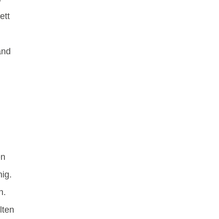
ett
and
en
nig.
n.
lten