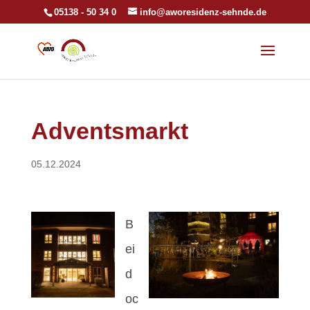
05138 - 50 34 0
info@aworesidenz-sehnde.de
Adventsmarkt
05.12.2024
B
ei
d
oc