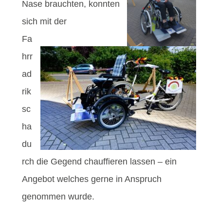
Nase brauchten, konnten
sich mit der
Fa
hrr
ad
rik
sc
ha
du
rch die Gegend chauffieren lassen – ein
Angebot welches gerne in Anspruch
genommen wurde.