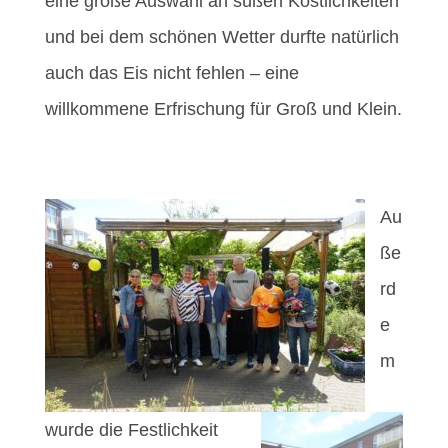
eine große Auswahl an süßen Köstlichkeiten
und bei dem schönen Wetter durfte natürlich
auch das Eis nicht fehlen – eine
willkommene Erfrischung für Groß und Klein.
Au
ße
rd
e
m
wurde die Festlichkeit