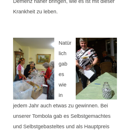
Demenz näher bringen, wie es ist mit dieser
Krankheit zu leben.
Natür
lich
gab
es
wie
in
jedem Jahr auch etwas zu gewinnen. Bei
unserer Tombola gab es Selbstgemachtes
und Selbstgebasteltes und als Hauptpreis