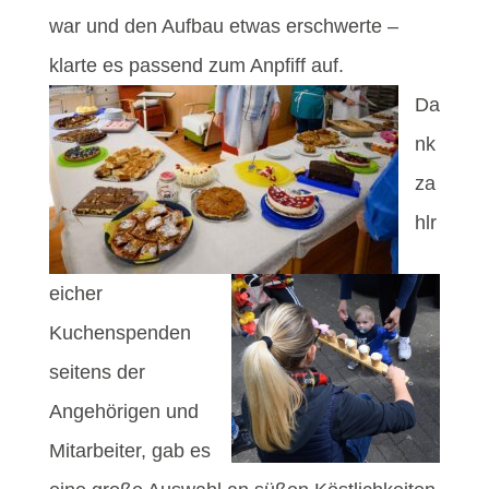
war und den Aufbau etwas erschwerte –
klarte es passend zum Anpfiff auf.
Da
nk
za
hlr
eicher
Kuchenspenden
seitens der
Angehörigen und
Mitarbeiter, gab es