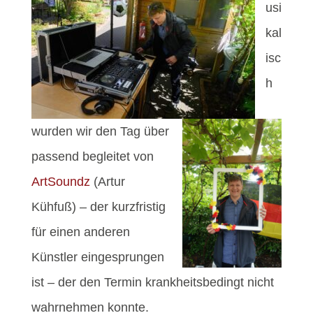
usi
kal
isc
h
wurden wir den Tag über
passend begleitet von
ArtSoundz
(Artur
Kühfuß) – der kurzfristig
für einen anderen
Künstler eingesprungen
ist – der den Termin krankheitsbedingt nicht
wahrnehmen konnte.