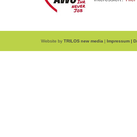
Website by
TRILOS new media
|
Impressum |
D