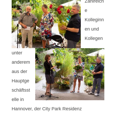
Zahlreich
e
Kolleginn
en und
Kollegen
unter
anderem
aus der
Hauptge
schäftsst
elle in
Hannover, der City Park Residenz